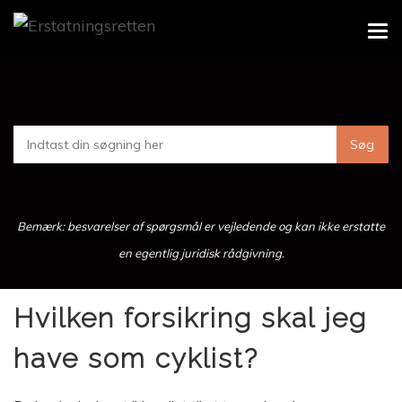
Skip
Tog
to
navi
main
content
Bemærk: besvarelser af spørgsmål er vejledende og kan ikke erstatte
en egentlig juridisk rådgivning.
Hvilken forsikring skal jeg
have som cyklist?