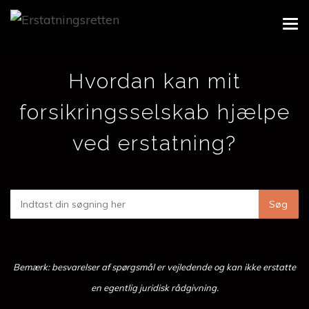
Skip
Tog
to
navi
main
content
Hvordan kan mit
forsikringsselskab hjælpe
ved erstatning?
Bemærk: besvarelser af spørgsmål er vejledende og kan ikke erstatte
en egentlig juridisk rådgivning.