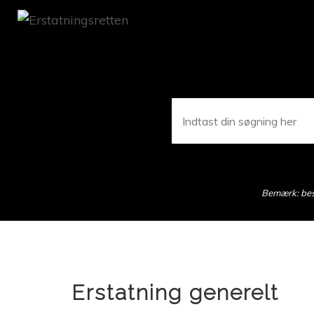
Skip
to
main
content
Bemærk: besv
Erstatning generelt