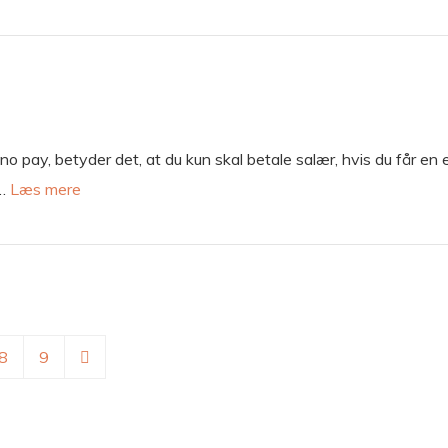
 pay, betyder det, at du kun skal betale salær, hvis du får en ers
 …
Læs mere
8
9