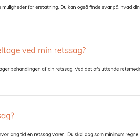
 muligheder for erstatning. Du kan også finde svar på, hvad din
eltage ved min retssag?
er behandlingen af din retssag. Ved det afsluttende retsmøde vi
sag?
r, hvor lang tid en retssag varer. Du skal dog som minimum reg