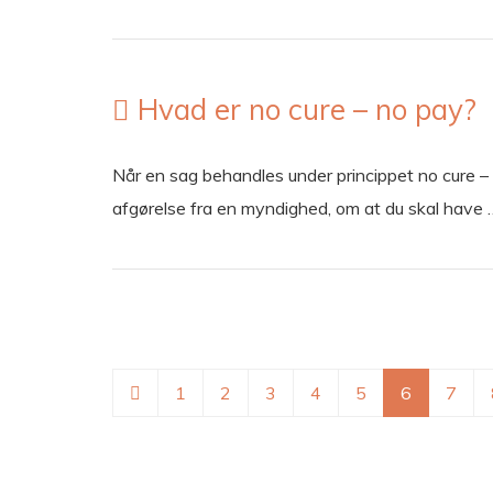
Hvad er no cure – no pay?
Når en sag behandles under princippet no cure – no
afgørelse fra en myndighed, om at du skal have
1
2
3
4
5
6
7