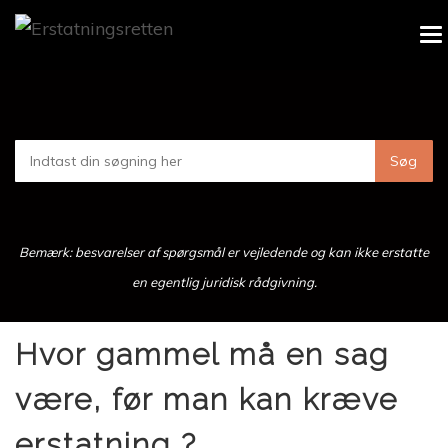
Skip
To
to
na
main
content
Bemærk: besvarelser af spørgsmål er vejledende og kan ikke erstatte
en egentlig juridisk rådgivning.
Hvor gammel må en sag
være, før man kan kræve
erstatning ?