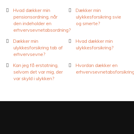
Hvad dækker min
Dækker min
pensionsordning, når
ulykkesforsikring svie
den indeholder en
og smerte?
erhvervsevnetabsordning?
Dækker min
Hvad dækker min
ulykkesforsikring tab af
ulykkesforsikring?
erhvervsevne?
Kan jeg få erstatning,
Hvordan dækker en
selvom det var mig, der
erhvervsevnetabsforsikrin
var skyld i ulykken?