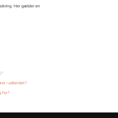
sikring. Her gælder en
g?
ker i udlandet?
 for?