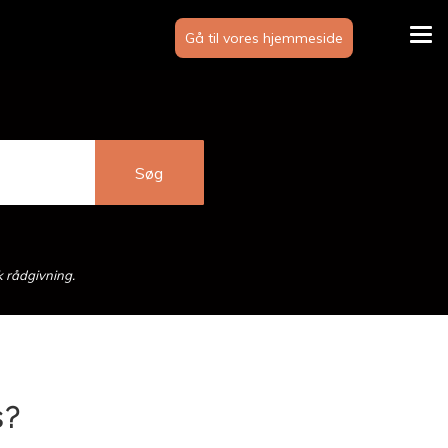
Gå til vores hjemmeside
Tog
navi
k rådgivning.
s?