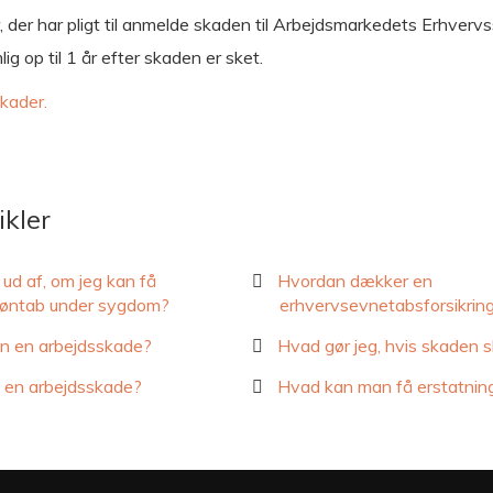
, der har pligt til anmelde skaden til Arbejdsmarkedets Erhvervs
ig op til 1 år efter skaden er sket.
kader.
ikler
 ud af, om jeg kan få
Hvordan dækker en
t løntab under sygdom?
erhvervsevnetabsforsikrin
n en arbejdsskade?
Hvad gør jeg, hvis skaden s
 en arbejdsskade?
Hvad kan man få erstatning