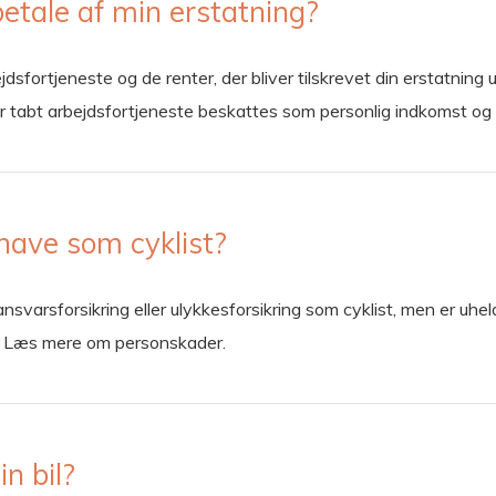
etale af min erstatning?
jdsfortjeneste og de renter, der bliver tilskrevet din erstatning
or tabt arbejdsfortjeneste beskattes som personlig indkomst o
 have som cyklist?
n ansvarsforsikring eller ulykkesforsikring som cyklist, men er uh
e. Læs mere om personskader.
in bil?