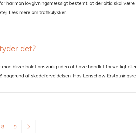
erfor har man lovgivningsmæssigt bestemt, at der altid skal være 
etøj. Læs mere om trafikulykker.
tyder det?
r man bliver holdt ansvarlig uden at have handlet forsætligt ell
å baggrund af skadeforvoldelsen. Hos Lenschow Erstatningsrett
8
9