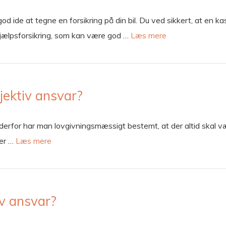
od ide at tegne en forsikring på din bil. Du ved sikkert, at en k
hjælpsforsikring, som kan være god …
Læs mere
jektiv ansvar?
g derfor har man lovgivningsmæssigt bestemt, at der altid skal v
der …
Læs mere
iv ansvar?