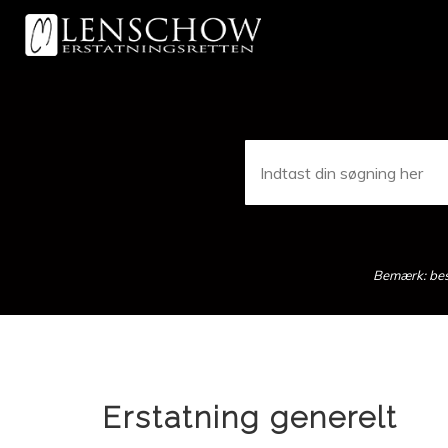
Skip
to
main
content
Bemærk: besv
Erstatning generelt