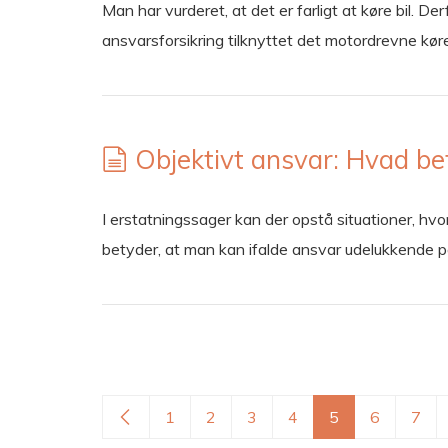
Man har vurderet, at det er farligt at køre bil. D
ansvarsforsikring tilknyttet det motordrevne kør
Objektivt ansvar: Hvad be
I erstatningssager kan der opstå situationer, hvo
betyder, at man kan ifalde ansvar udelukkende p
1
2
3
4
5
6
7